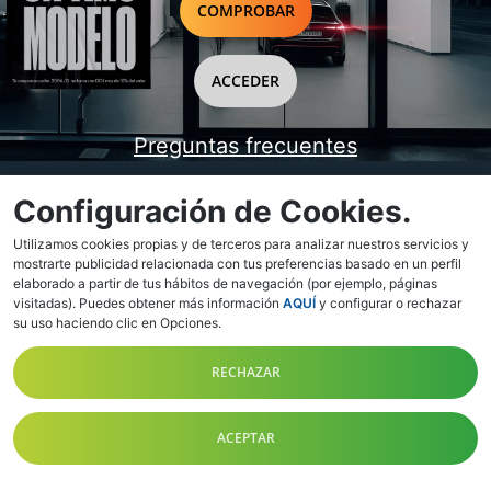
COMPROBAR
ACCEDER
Preguntas frecuentes
Configuración de Cookies.
Utilizamos cookies propias y de terceros para analizar nuestros servicios y
¿Alguna duda o dificultad?
mostrarte publicidad relacionada con tus preferencias basado en un perfil
Llama al
900 813 607
elaborado a partir de tus hábitos de navegación (por ejemplo, páginas
2026 © OCU Ediciones, S.A. Todos los derechos reservados
visitadas). Puedes obtener más información
AQUÍ
y configurar o rechazar
su uso haciendo clic en Opciones.
Síguenos
RECHAZAR
Política de Privacidad
Aviso Legal
ACEPTAR
Términos y Condiciones de contratación